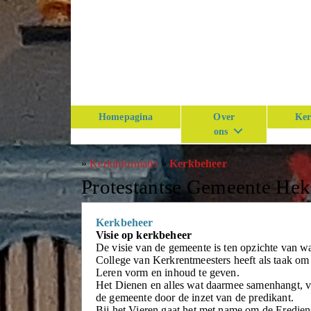
Homepagina
Over
Ker
ons
»
Kerkinformatie
»
Kerkbeheer
Protestantse Gemeente He
Kerkbeheer
Visie op kerkbeheer
De visie van de gemeente is ten opzichte van wa
College van Kerkrentmeesters heeft als taak om
Leren vorm en inhoud te geven.
Het Dienen en alles wat daarmee samenhangt, va
de gemeente door de inzet van de predikant.
Bij het Vieren gaat het met name om de Eredien