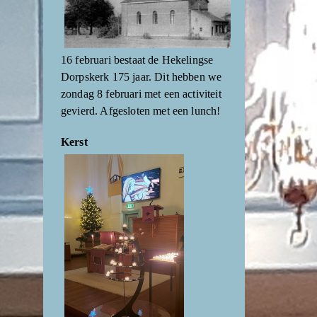
16 februari bestaat de Hekelingse
Dorpskerk 175 jaar. Dit hebben we
zondag 8 februari met een activiteit
gevierd. Afgesloten met een lunch!
Kerst