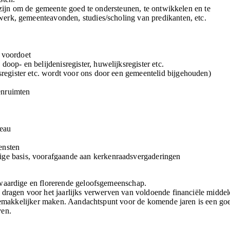
g zijn om de gemeente goed te ondersteunen, te ontwikkelen en te
erk, gemeenteavonden, studies/scholing van predikanten, etc.
 voordoet
doop- en belijdenisregister, huwelijksregister etc.
ksregister etc. wordt voor ons door een gemeentelid bijgehouden)
enruimten
eau
ensten
ige basis, voorafgaande aan kerkenraadsvergaderingen
lwaardige en florerende geloofsgemeenschap.
 dragen voor het jaarlijks verwerven van voldoende financiële middel
t gemakkelijker maken. Aandachtspunt voor de komende jaren is een go
ven.