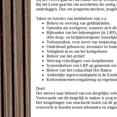
Bij het Leren gaat het om activiteiten die nodi
onderleggen. Dus om jongerencatechese, jeugdw
Taken en functies van kerkbeheer zijn o.a.
Beheer en werving van geldmiddelen
Optreden als werkgever, wanneer zich dit
Bijhouden van het ledenregister (in LRP), 
(Het doop- en belijdenisregister, huwelij
Verhuurzaken, voor zover van toepassing
Onderhoud gebouwen, inventaris en buit
Veiligheid in en om het kerkgebouw
Beheer van het archief
Werving vrijwilligers voor hulpdiensten
Systeembeheer van LRP op gemeente niv
Beheer van het contactblad Het Baken
Ambtelijke tegenwoordigheid in de Eredi
Kerkrentmeestersvergadering op regelmat
Doel:
Het streven naar behoud van een dergelijke vo
Voorwaarde om dit mogelijk te maken is zorg te
Het terugdringen van structurele lasten zal di
evenwicht te houden tussen inkomsten en uitga