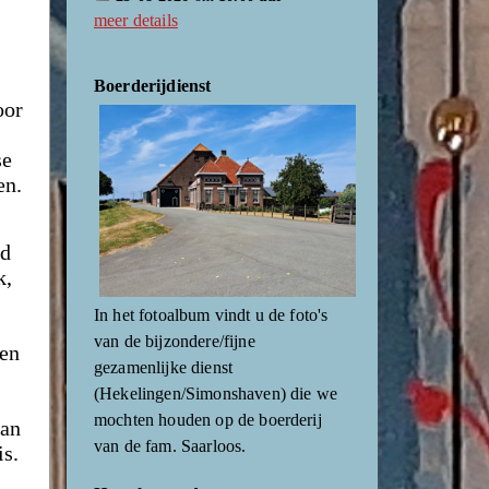
meer details
Boerderijdienst
oor
se
en.
rd
k,
In het fotoalbum vindt u de foto's
van de bijzondere/fijne
sen
gezamenlijke dienst
(Hekelingen/Simonshaven) die we
mochten houden op de boerderij
van
van de fam. Saarloos.
is.