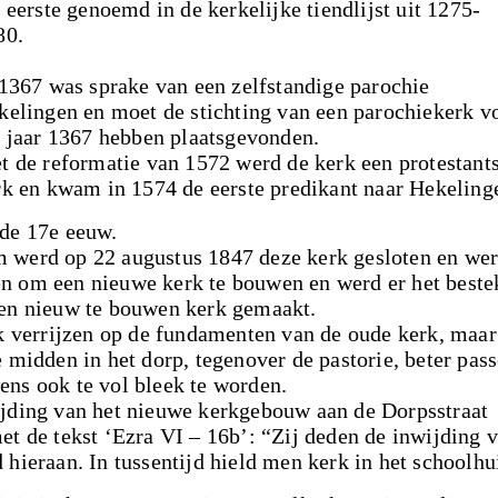
 eerste genoemd in de kerkelijke tiendlijst uit 1275-
80.
 1367 was sprake van een zelfstandige parochie
kelingen en moet de stichting van een parochiekerk v
t jaar 1367 hebben plaatsgevonden.
t de reformatie van 1572 werd de kerk een protestant
rk en kwam in 1574 de eerste predikant naar Hekeling
 de 17e eeuw.
 werd op 22 augustus 1847 deze kerk gesloten en we
n om een nieuwe kerk te bouwen en werd er het beste
een nieuw te bouwen kerk gemaakt.
rk verrijzen op de fundamenten van de oude kerk, maar
 midden in het dorp, tegenover de pastorie, beter pas
ns ook te vol bleek te worden.
ijding van het nieuwe kerkgebouw aan de Dorpsstraat
et de tekst ‘Ezra VI – 16b’: “Zij deden de inwijding 
hieraan. In tussentijd hield men kerk in het schoolhu