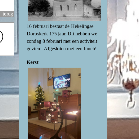
terug
16 februari bestaat de Hekelingse
Dorpskerk 175 jaar. Dit hebben we
zondag 8 februari met een activiteit
gevierd. Afgesloten met een lunch!
Kerst