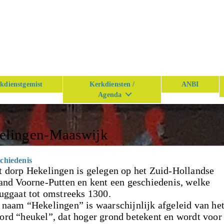
kdienstgemist
Kerkdiensten /
ANBI
Agenda
kelingen-Maaswijk
chiedenis
t dorp Hekelingen is gelegen op het Zuid-Hollandse
land Voorne-Putten en kent een geschiedenis, welke
ruggaat tot omstreeks 1300.
 naam “Hekelingen” is waarschijnlijk afgeleid van he
ord “heukel”, dat hoger grond betekent en wordt voor