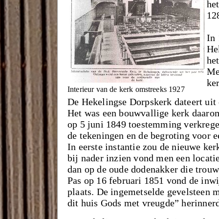
het
12
In
He
he
Me
ke
Interieur van de kerk omstreeks 1927
De Hekelingse Dorpskerk dateert uit
Het was een bouwvallige kerk daarom
op 5 juni 1849 toestemming verkrege
de tekeningen en de begroting voor 
In eerste instantie zou de nieuwe ke
bij nader inzien vond men een locatie
dan op de oude dodenakker die trouwe
Pas op 16 februari 1851 vond de inw
plaats. De ingemetselde gevelsteen m
dit huis Gods met vreugde” herinnerd 