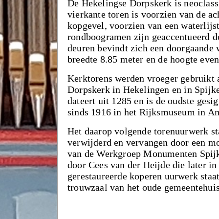
De Hekelingse Dorpskerk is neoclassi
vierkante toren is voorzien van de a
kopgevel, voorzien van een waterlijs
rondboogramen zijn geaccentueerd do
deuren bevindt zich een doorgaande w
breedte 8.85 meter en de hoogte even
Kerktorens werden vroeger gebruikt a
Dorpskerk in Hekelingen en in Spijke
dateert uit 1285 en is de oudste ges
sinds 1916 in het Rijksmuseum in A
Het daarop volgende torenuurwerk sta
verwijderd en vervangen door een m
van de Werkgroep Monumenten Spijken
door Cees van der Heijde die later in
gerestaureerde koperen uurwerk staat
trouwzaal van het oude gemeentehuis