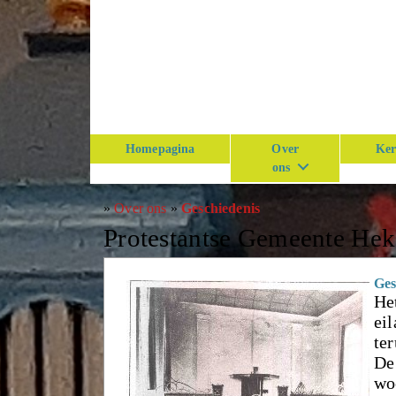
Homepagina
Over
Ker
ons
»
Over ons
»
Geschiedenis
Protestantse Gemeente He
Ges
He
ei
te
De
wo