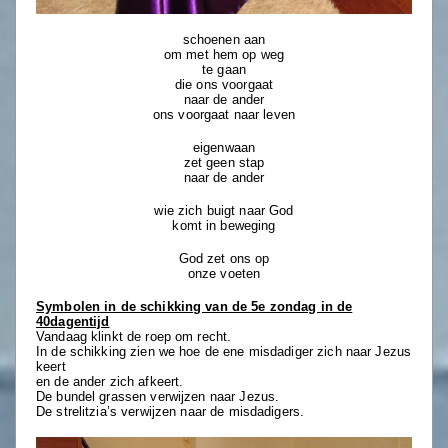
schoenen aan
om met hem op weg
te gaan
die ons voorgaat
naar de ander
ons voorgaat naar leven
eigenwaan
zet geen stap
naar de ander
wie zich buigt naar God
komt in beweging
God zet ons op
onze voeten
Symbolen in de schikking van de 5e zondag in de
40dagentijd
Vandaag klinkt de roep om recht.
In de schikking zien we hoe de ene misdadiger zich naar Jezus
keert
en de ander zich afkeert.
De bundel grassen verwijzen naar Jezus.
De strelitzia’s verwijzen naar de misdadigers.