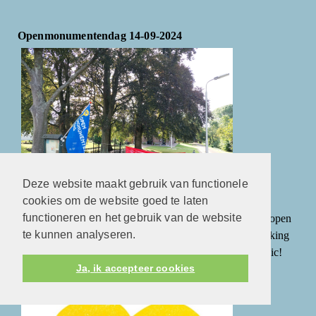
Openmonumentendag 14-09-2024
Deze website maakt gebruik van functionele
cookies om de website goed te laten
functioneren en het gebruik van de website
In het fotoalbum vindt u de foto's van de succesvol verlopen
te kunnen analyseren.
openmonumentendag 14 september 2024 met medewerking
van organist Jan Pieter Baan en fluitiste Katarina Banusic!
Ja, ik accepteer cookies
Startzondag 1 september 2024