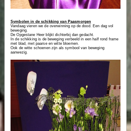
Symbolen in de schikking van Paasmorgen
Vandaag vieren we de overwinning op de dood. Een dag vol
beweging.
De Opgestane Heer blijkt dichterbij dan gedacht.
In de schikking is de beweging verbeeld in een half rond frame
met blad, met paarse en witte bloemen.
Ook de witte schoenen zijn als symbool van beweging
aanwezig.