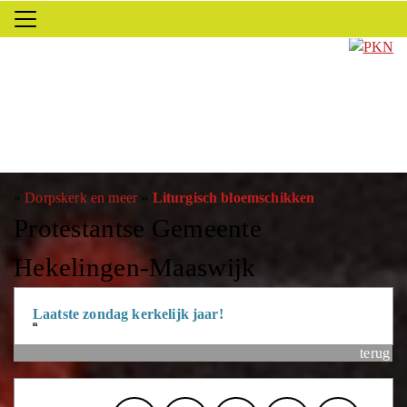
»
Dorpskerk en meer
»
Liturgisch bloemschikken
Protestantse Gemeente
Hekelingen-Maaswijk
Laatste zondag kerkelijk jaar!
terug