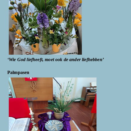
‘Wie God liefheeft, moet ook de ander liefhebben’
Palmpasen