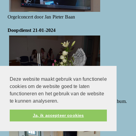
Orgelconcert door Jan Pieter Baan
Doopdienst 21-01-2024
Deze website maakt gebruik van functionele
cookies om de website goed te laten
functioneren en het gebruik van de website
te kunnen analyseren.
Foto's van de feestelijke doopdienst vindt u in het fotoalbum.
Voorleesdag 2024
Ja, ik accepteer cookies