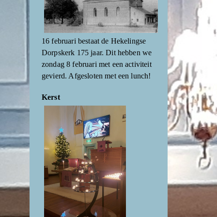
16 februari bestaat de Hekelingse
Dorpskerk 175 jaar. Dit hebben we
zondag 8 februari met een activiteit
gevierd. Afgesloten met een lunch!
Kerst