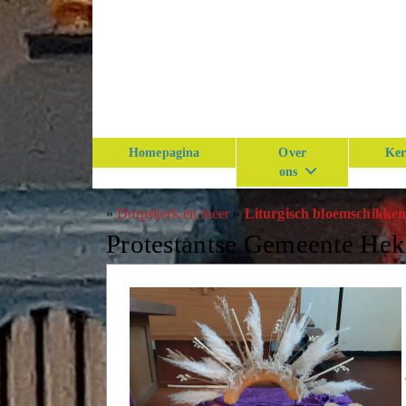
Homepagina
Over
Ker
ons
»
Dorpskerk en meer
»
Liturgisch bloemschikke
Protestantse Gemeente He