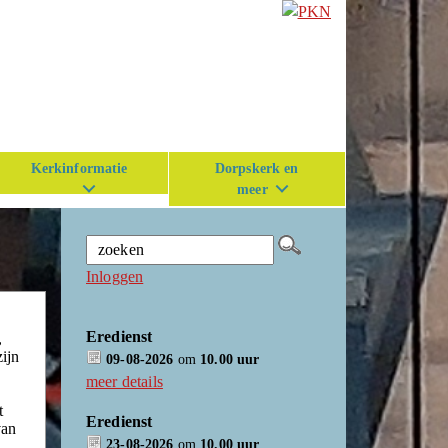
Kerkinformatie
Dorpskerk en
meer
Inloggen
Eredienst
,
ijn
09-08-2026
om
10.00 uur
meer details
t
Eredienst
van
23-08-2026
om
10.00 uur