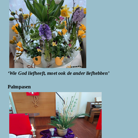
‘Wie God liefheeft, moet ook de ander liefhebben’
Palmpasen