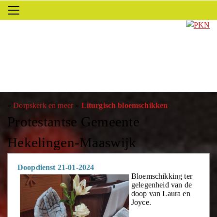
»
Dorpskerk en meer
»
Liturgisch bloemschikken
Protestantse Gemeente
Hekelingen-Maaswijk
Doopdienst 21-01-2024
Bloemschikking ter
gelegenheid van de
doop van Laura en
Joyce.