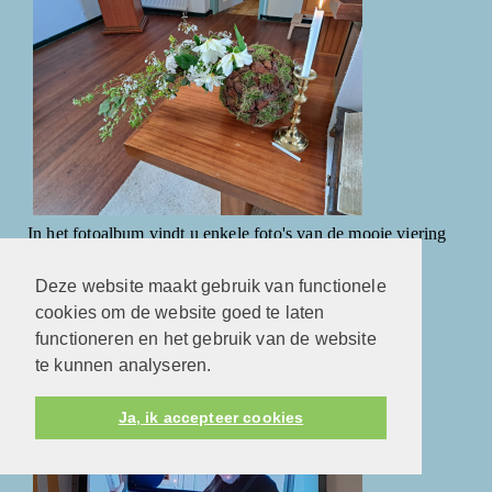
In het fotoalbum vindt u enkele foto's van de mooie viering
met Pasen.
Deze website maakt gebruik van functionele
cookies om de website goed te laten
Orgelconcert
functioneren en het gebruik van de website
te kunnen analyseren.
Ja, ik accepteer cookies