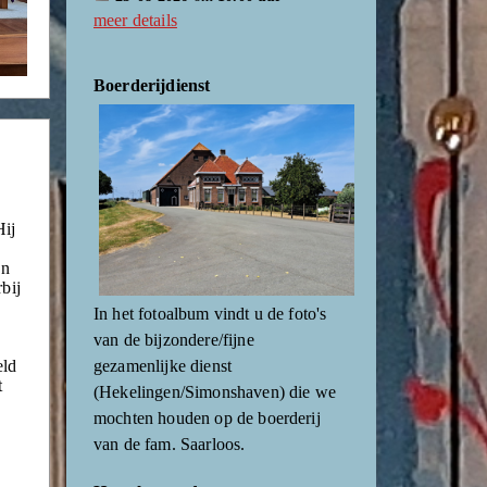
meer details
Boerderijdienst
Hij
en
bij
In het fotoalbum vindt u de foto's
van de bijzondere/fijne
eld
gezamenlijke dienst
t
(Hekelingen/Simonshaven) die we
mochten houden op de boerderij
van de fam. Saarloos.