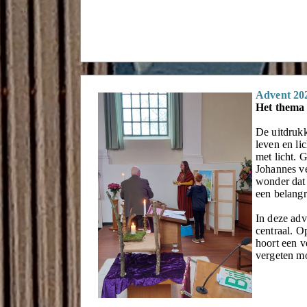
Advent 20
Het thema v
De uitdrukk
leven en li
met licht. 
Johannes ver
wonder dat 
een belangr
In deze adv
centraal. O
hoort een v
vergeten m