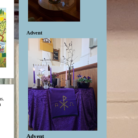
Advent
us.
n
Advent