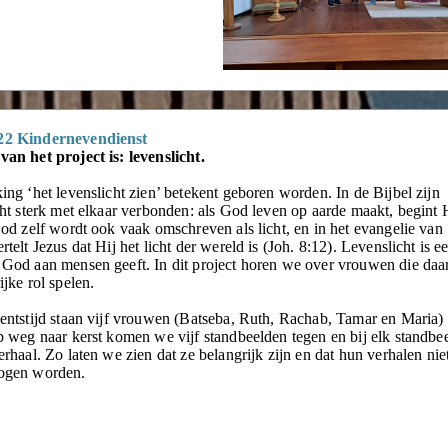
22 Kindernevendienst
an het project is: levenslicht.
ing ‘het levenslicht zien’ betekent geboren worden. In de Bijbel zijn
cht sterk met elkaar verbonden: als God leven op aarde maakt, begint 
God zelf wordt ook vaak omschreven als licht, en in het evangelie van
telt Jezus dat Hij het licht der wereld is (Joh. 8:12). Levenslicht is e
God aan mensen geeft. In dit project horen we over vrouwen die daar
ijke rol spelen.
entstijd staan vijf vrouwen (Batseba, Ruth, Rachab, Tamar en Maria)
p weg naar kerst komen we vijf standbeelden tegen en bij elk standbe
erhaal. Zo laten we zien dat ze belangrijk zijn en dat hun verhalen nie
ogen worden.