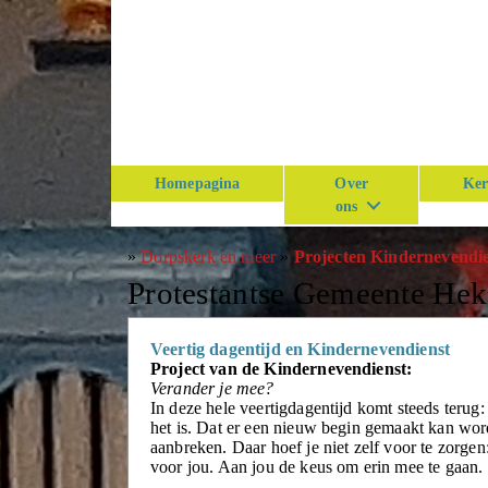
Homepagina
Over
Ker
ons
»
Dorpskerk en meer
»
Projecten Kindernevendi
Protestantse Gemeente He
Veertig dagentijd en Kindernevendienst
Project van de Kindernevendienst:
Verander je mee?
In deze hele veertigdagentijd komt steeds terug: d
het is. Dat er een nieuw begin gemaakt kan wo
aanbreken. Daar hoef je niet zelf voor te zorg
voor jou. Aan jou de keus om erin mee te gaan.