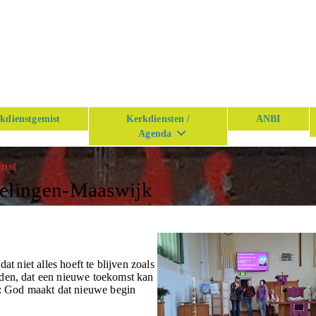
kdienstgemist
Kerkdiensten /
ANBI
Agenda
enst
kelingen-Maaswijk
at niet alles hoeft te blijven zoals
rden, dat een nieuwe toekomst kan
en: God maakt dat nieuwe begin