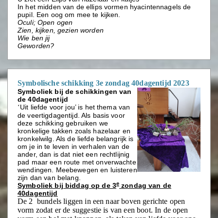
In het midden van de ellips vormen hyacintennagels de
pupil. Een oog om mee te kijken.
Oculi; Open ogen
Zien, kijken, gezien worden
Wie ben jij
Geworden?
Symbolische schikking 3e zondag 40dagentijd 2023
Symboliek bij de schikkingen van
de 40dagentijd
Uit liefde voor jou’ is het thema van
‘
de veertigdagentijd. Als basis voor
deze schikking gebruiken we
kronkelige takken zoals hazelaar en
kronkelwilg. Als de liefde belangrijk is
om je in te leven in verhalen van de
ander, dan is dat niet een rechtlijnig
pad maar een route met onverwachte
wendingen. Meebewegen en luisteren
zijn dan van belang.
e
Symboliek bij biddag op de 3
zondag van de
40dagentijd
De 2 bundels liggen in een naar boven gerichte open
vorm zodat er de suggestie is van een boot. In de open