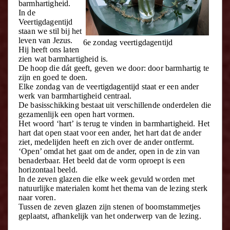
barmhartigheid.
In de
Veertigdagentijd
staan we stil bij het
leven van Jezus.
6e zondag veertigdagentijd
Hij heeft ons laten
zien wat barmhartigheid is.
De hoop die dát geeft, geven we door: door barmhartig te
zijn en goed te doen.
Elke zondag van de veertigdagentijd staat er een ander
werk van barmhartigheid centraal.
De basisschikking bestaat uit verschillende onderdelen die
gezamenlijk een open hart vormen.
Het woord ‘hart’ is terug te vinden in barmhartigheid. Het
hart dat open staat voor een ander, het hart dat de ander
ziet, medelijden heeft en zich over de ander ontfermt.
‘Open’ omdat het gaat om de ander, open in de zin van
benaderbaar. Het beeld dat de vorm oproept is een
horizontaal beeld.
In de zeven glazen die elke week gevuld worden met
natuurlijke materialen komt het thema van de lezing sterk
naar voren.
Tussen de zeven glazen zijn stenen of boomstammetjes
geplaatst, afhankelijk van het onderwerp van de lezing.