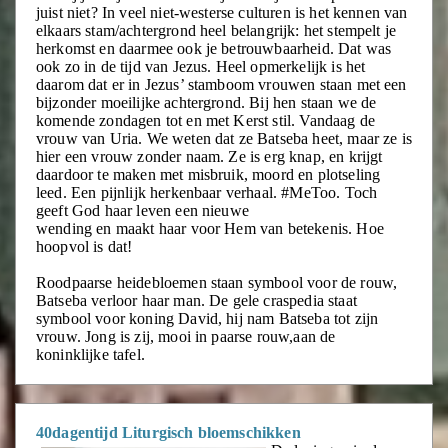
juist niet? In veel niet-westerse culturen is het kennen van
elkaars stam/achtergrond heel belangrijk: het stempelt je
herkomst en daarmee ook je betrouwbaarheid. Dat was
ook zo in de tijd van Jezus. Heel opmerkelijk is het
daarom dat er in Jezus’ stamboom vrouwen staan met een
bijzonder moeilijke achtergrond. Bij hen staan we de
komende zondagen tot en met Kerst stil. Vandaag de
vrouw van Uria. We weten dat ze Batseba heet, maar ze is
hier een vrouw zonder naam. Ze is erg knap, en krijgt
daardoor te maken met misbruik, moord en plotseling
leed. Een pijnlijk herkenbaar verhaal. #MeToo. Toch
geeft God haar leven een nieuwe
wending en maakt haar voor Hem van betekenis. Hoe
hoopvol is dat!
Roodpaarse heidebloemen staan symbool voor de rouw,
Batseba verloor haar man. De gele craspedia staat
symbool voor koning David, hij nam Batseba tot zijn
vrouw. Jong is zij, mooi in paarse rouw,aan de
koninklijke tafel.
40dagentijd Liturgisch bloemschikken