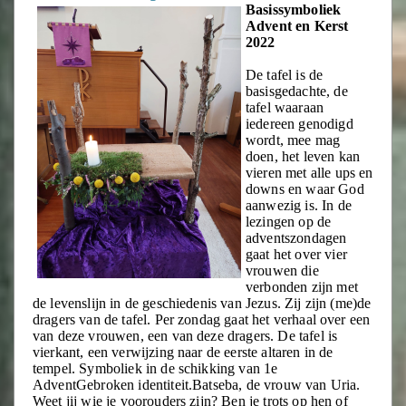
Basissymboliek
Advent en Kerst
2022
De tafel is de
basisgedachte, de
tafel waaraan
iedereen genodigd
wordt, mee mag
doen, het leven kan
vieren met alle ups en
downs en waar God
aanwezig is. In de
lezingen op de
adventszondagen
gaat het over vier
vrouwen die
verbonden zijn met
de levenslijn in de geschiedenis van Jezus. Zij zijn (me)de
dragers van de tafel. Per zondag gaat het verhaal over een
van deze vrouwen, een van deze dragers. De tafel is
vierkant, een verwijzing naar de eerste altaren in de
tempel. Symboliek in de schikking van 1e
AdventGebroken identiteit.Batseba, de vrouw van Uria.
Weet jij wie je voorouders zijn? Ben je trots op hen of