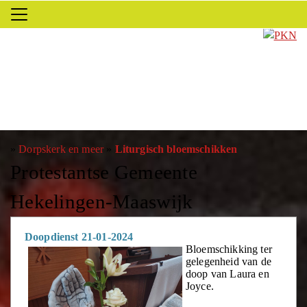
»
Dorpskerk en meer
»
Liturgisch bloemschikken
Protestantse Gemeente
Hekelingen-Maaswijk
Doopdienst 21-01-2024
Bloemschikking ter
gelegenheid van de
doop van Laura en
Joyce.