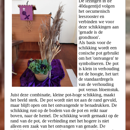
De lezingen in de
40dagentijd volgen
het oecumenisch
leesrooster en
verbinden we voor
deze schikkingen aan
'genade is de
grondtoon'.
Als basis voor de
schikking wordt een
conische pot gebruikt
om het 'ontvangen' te
symboliseren. De pot
is klein in verhouding
tot de hoogte, het tart
de standaardregels
van de verhouding
pot versus bloemstuk.
Juist deze combinatie, kleine pot-hoge schikking, maakt
het beeld sterk. De pot wordt niet tot aan de rand gevuld,
maar blijft open om het ontvangende te benadrukken. De
schikking rust op de bodem van de pot en reikt naar
boven, naar de hemel. De schikking wordt gemaakt op de
rand van de pot, de verbinding met het hogere is niet
alleen een zaak van het ontvangen van genade. De