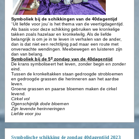
Symboliek bij de schikkingen van de 40dagentijd
Uit liefde voor jou’ is het thema van de veertigdagentijd.
‘
Als basis voor deze schikking gebruiken we kronkelige
takken zoals hazelaar en kronkelwilg. Als de liefde
belangrijk is om je in te leven in verhalen van de ander,
dan is dat niet een rechtlijnig pad maar een route met
onverwachte wendingen. Meebewegen en luisteren zijn
dan van belang.
e
Symboliek bij de 5
zondag van de 40dagentijd
De krans symboliseert het leven, zonder begin en zonder
eind.
Tussen de kronkeltakken staan gedroogde strobloemen
en gedroogde grassen die herinneren aan het aardse
leven.
Groene grassen en paarse bloemen maken de cirkel
levend.
Cirkel vol
Ogenschijnlijk dode bloemen
Zijn levende herinneringen
Liefde voor jou
Symbolische schikking 4e zondag 40dagentijd 2023