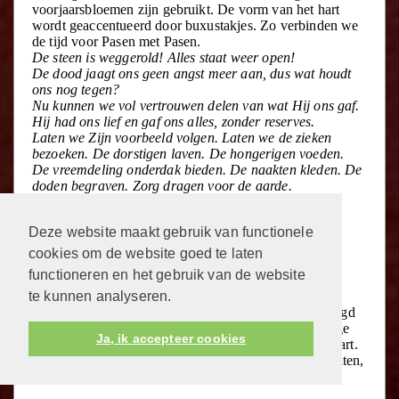
voorjaarsbloemen zijn gebruikt. De vorm van het hart
wordt geaccentueerd door buxustakjes. Zo verbinden we
de tijd voor Pasen met Pasen.
De steen is weggerold! Alles staat weer open!
De dood jaagt ons geen angst meer aan, dus wat houdt
ons nog tegen?
Nu kunnen we vol vertrouwen delen van wat Hij ons gaf.
Hij had ons lief en gaf ons alles, zonder reserves.
Laten we Zijn voorbeeld volgen. Laten we de zieken
bezoeken. De dorstigen laven. De hongerigen voeden.
De vreemdeling onderdak bieden. De naakten kleden. De
doden begraven. Zorg dragen voor de aarde.
Halleluja!
De Heer is waarlijk opgestaan.
Deze website maakt gebruik van functionele
Symboliek bij Goede Vrijdag
cookies om de website goed te laten
functioneren en het gebruik van de website
Op Goede Vrijdag staat de kruisiging centraal. Een -
te kunnen analyseren.
dood- stille tijd. Het verraad, de verloochening en de
kruisiging. Tussen de stenen worden zilverlingen gelegd
als verwijzing naar het verraad. Een kruis van stekelige
Ja, ik accepteer cookies
acaciatakken ligt horizontaal of staat verticaal in het hart.
Het hart is gesloten. We richten ons niet meer naar buiten,
we zijn naar binnen gericht.