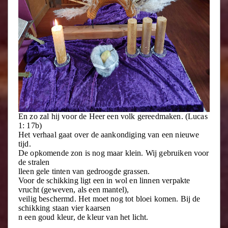
En zo zal hij voor de Heer een volk gereedmaken. (Lucas
1: 17b)
Het verhaal gaat over de aankondiging van een nieuwe
tijd.
De opkomende zon is nog maar klein. Wij gebruiken voor
de stralen
lleen gele tinten van gedroogde grassen.
Voor de schikking ligt een in wol en linnen verpakte
vrucht (geweven, als een mantel),
veilig beschermd. Het moet nog tot bloei komen. Bij de
schikking staan vier kaarsen
n een goud kleur, de kleur van het licht.