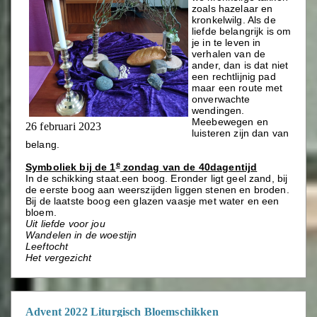
zoals hazelaar en
kronkelwilg. Als de
liefde belangrijk is om
je in te leven in
verhalen van de
ander, dan is dat niet
een rechtlijnig pad
maar een route met
onverwachte
wendingen.
Meebewegen en
26 februari 2023
luisteren zijn dan van
belang.
e
Symboliek bij de 1
zondag van de 40dagentijd
In de schikking staat.een boog. Eronder ligt geel zand, bij
de eerste boog aan weerszijden liggen stenen en broden.
Bij de laatste boog een glazen vaasje met water en een
bloem.
Uit liefde voor jou
Wandelen in de woestijn
Leeftocht
Het vergezicht
Advent 2022 Liturgisch Bloemschikken