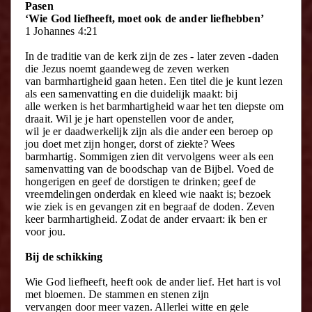
Pasen
‘Wie God liefheeft, moet ook de ander liefhebben’
1 Johannes 4:21
In de traditie van de kerk zijn de zes - later zeven -daden
die Jezus noemt gaandeweg de zeven werken
van barmhartigheid gaan heten. Een titel die je kunt lezen
als een samenvatting en die duidelijk maakt: bij
alle werken is het barmhartigheid waar het ten diepste om
draait. Wil je je hart openstellen voor de ander,
wil je er daadwerkelijk zijn als die ander een beroep op
jou doet met zijn honger, dorst of ziekte? Wees
barmhartig. Sommigen zien dit vervolgens weer als een
samenvatting van de boodschap van de Bijbel. Voed de
hongerigen en geef de dorstigen te drinken; geef de
vreemdelingen onderdak en kleed wie naakt is; bezoek
wie ziek is en gevangen zit en begraaf de doden. Zeven
keer barmhartigheid. Zodat de ander ervaart: ik ben er
voor jou.
Bij de schikking
Wie God liefheeft, heeft ook de ander lief. Het hart is vol
met bloemen. De stammen en stenen zijn
vervangen door meer vazen. Allerlei witte en gele