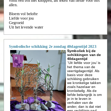
vorm een bol met knoppen, als teken van liefde voor ons
allen.
Bloem vol belofte
Liefde voor jou
Gegroeid
Uit het levende water
Symbolische schikking 2e zondag 40dagentijd 2023
Symboliek bij de
schikkingen van de
40dagentijd
Uit liefde voor jou’ is
‘
het thema van de
veertigdagentijd. Als
basis voor deze
schikking gebruiken
we kronkelige takken
zoals hazelaar en
kronkelwilg. Als de
liefde belangrijk is om
je in te leven in
verhalen van de
ander, dan is dat niet
een rechtlijnig pad