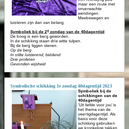
maar een route met
onverwachte
wendingen.
Meebewegen en
luisteren zijn dan van belang.
e
Symboliek bij de 2
zondag van de 40dagentijd
De boog is een berg geworden..
In de schikking staan drie witte tulpen.
Bij de berg liggen stenen.
Op de berg
In stilte luisterend, biddend
Drie profeten
Gevonden wijsheid
Symbolische schikking 1e zondag 40dagentijd 2023
Symboliek bij de
schikkingen van de
40dagentijd
'Uit liefde voor jou’ is
het thema van de
veertigdagentijd. Als
basis voor deze
schikking gebruiken
we kronkelige takken